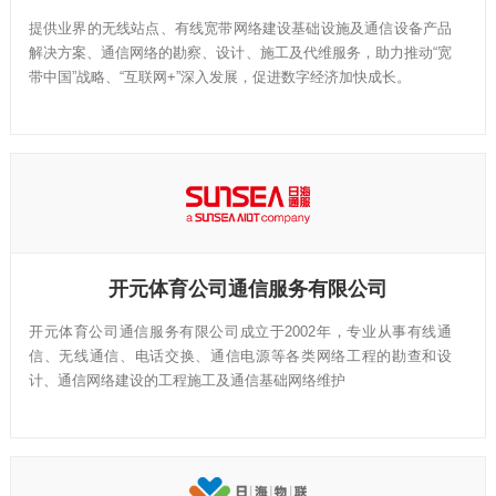
提供业界的无线站点、有线宽带网络建设基础设施及通信设备产品
解决方案、通信网络的勘察、设计、施工及代维服务，助力推动“宽
带中国”战略、“互联网+”深入发展，促进数字经济加快成长。
开元体育公司通信服务有限公司
开元体育公司通信服务有限公司成立于2002年，专业从事有线通
信、无线通信、电话交换、通信电源等各类网络工程的勘查和设
计、通信网络建设的工程施工及通信基础网络维护