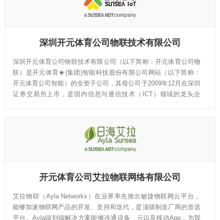
深圳开元体育公司物联技术有限公司
深圳开元体育公司物联技术有限公司（以下简称：开元体育公司物
联）是开元体育★(集团)智能科技股份有限公司网站（以下简称：
开元体育公司智能）的全资子公司，其母公司于2009年12月在深圳
证券交易所上市，是国内信息与通信技术（ICT）领域的龙头企
业，为国内外电信运营商、ICT设备商、系统集成商及各行业客户
提供包括终端、云平台、多行业解决方案在内的物联网端到端产品
和服务，以及通信网络基础设施、设备和通信服务。
开元体育公司艾拉物联网络有限公司
艾拉物联（Ayla Networks）在业界率先推出敏捷物联网云平台，
能够加速物联网产品的开发、支持和迭代，是顶级制造厂商的首选
平台。Ayla端到端解决方案能够连通设备、云以及移动App，为我