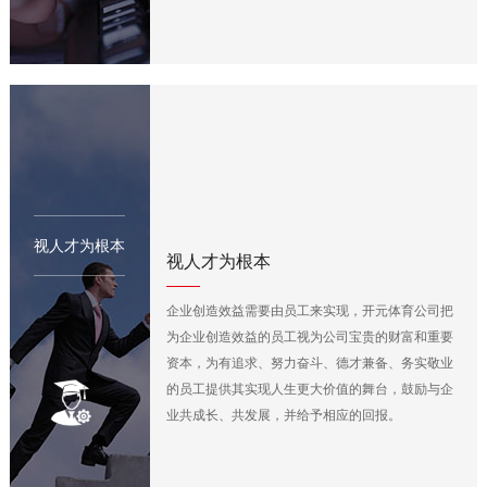
视人才为根本
视人才为根本
企业创造效益需要由员工来实现，开元体育公司把
为企业创造效益的员工视为公司宝贵的财富和重要
资本，为有追求、努力奋斗、德才兼备、务实敬业
的员工提供其实现人生更大价值的舞台，鼓励与企
业共成长、共发展，并给予相应的回报。