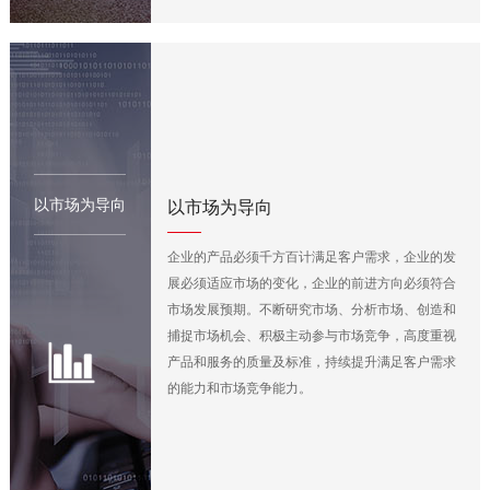
以市场为导向
以市场为导向
企业的产品必须千方百计满足客户需求，企业的发
展必须适应市场的变化，企业的前进方向必须符合
市场发展预期。不断研究市场、分析市场、创造和
捕捉市场机会、积极主动参与市场竞争，高度重视
产品和服务的质量及标准，持续提升满足客户需求
的能力和市场竞争能力。