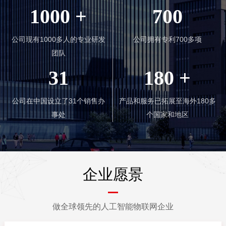
1000
+
700
开元体育公司智能将坚持以客户为中心，合作共赢，创新产业发
展模式，持续为客户创造价值。同时开元体育公司智能高度重视企业
社会责任，积极履行企业公民职责，恪守商业规范，推动我们的客户
公司现有1000多人的专业研发
公司拥有专利700多项
以及我们自身的可持续发展。
团队
31
180
+
公司在中国设立了31个销售办
产品和服务已拓展至海外180多
事处
个国家和地区
企业愿景
做全球领先的人工智能物联网企业