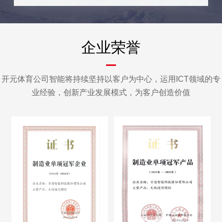
企业荣誉
开元体育公司智能将持续坚持以客户为中心，运用ICT领域的专
业经验，创新产业发展模式，为客户创造价值