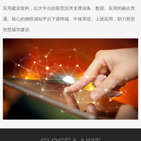
应用建设架构，以大中台的新型技术支撑设备、数据、应用的融合贯
通。核心的物联感知平台下接终端、中接系统、上接应用，助力新型
智慧城市建设。