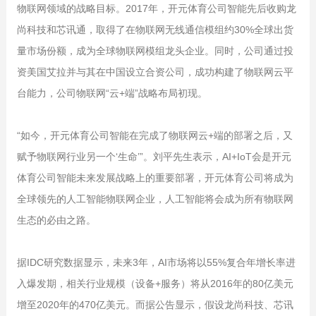
物联网领域的战略目标。2017年，开元体育公司智能先后收购龙
尚科技和芯讯通，取得了在物联网无线通信模组约30%全球出货
量市场份额，成为全球物联网模组龙头企业。同时，公司通过投
资美国艾拉并与其在中国设立合资公司，成功构建了物联网云平
台能力，公司物联网“云+端”战略布局初现。
“如今，开元体育公司智能在完成了物联网云+端的部署之后，又
赋予物联网行业另一个‘生命’”。刘平先生表示，AI+IoT会是开元
体育公司智能未来发展战略上的重要部署，开元体育公司将成为
全球领先的人工智能物联网企业，人工智能将会成为所有物联网
生态的必由之路。
据IDC研究数据显示，未来3年，AI市场将以55%复合年增长率进
入爆发期，相关行业规模（设备+服务）将从2016年的80亿美元
增至2020年的470亿美元。而据公告显示，假设龙尚科技、芯讯