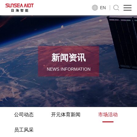
EN
新闻资讯
NEWS INFORMATION
公司动态
开元体育新闻
市场活动
员工风采