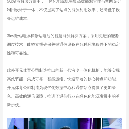
5G站点解决方案中，一体化能源机柜集高效能源管理与空间充分
利用设计于一体，不仅提高了站点的能源利用效率，还降低了设
备运维成本。
3kw微站电源和微站电池的智慧能源解决方案，采用先进的能源
调度技术，能够支撑确保关键通信设备在各种环境条件下的稳定
性和可靠性。
此外开元体育公司制造推出的新一代液冷一体化机柜，能够实现
高效节能、集成可靠、智能运维、快速部署的核心特点和功能。
开元体育公司制造为现代化数据中心和通信站点提供了更加绿
色、高效的通信保障，推进了通信行业在绿色化能源发展中的革
新步伐。