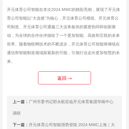
开元体育公司智能在本次2024 MWC的精彩亮相，展现了开元体
育公司智能以“大连接”为核心，开元体育公司模组、开元体育公
司制造、开元体育公司通服三大业务板块的紧密协同和创新驱
动，为全球的合作伙伴描绘了一个更加智能、高效和互联的未来
世界。随着物联网技术的不断进步，开元体育公司智能将继续在
通信和智能制造领域探索新的可能，引领行业走向更加智慧的未
来。
返回
上一篇：
广州市委书记郭永航莅临开元体育集团华南中心
调研
下一篇：
开元体育公司智能强势登陆 2024 MWC上海｜大