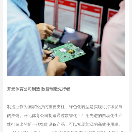
开元体育公司制造 数智制造先行者
制造业作为国家经济的重要支柱，绿色化转型是实现可持续发展
的关键。开元体育公司制造通过数智化工厂用先进的自动化生产
线打造出的新一代智能设备产品，可以实现能源的高效使用率。