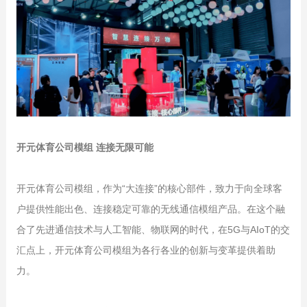
开元体育公司模组 连接无限可能
开元体育公司模组，作为“大连接”的核心部件，致力于向全球客
户提供性能出色、连接稳定可靠的无线通信模组产品。在这个融
合了先进通信技术与人工智能、物联网的时代，在5G与AIoT的交
汇点上，开元体育公司模组为各行各业的创新与变革提供着助
力。