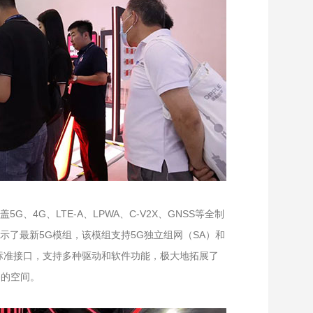
G、LTE-A、LPWA、C-V2X、GNSS等全制
了最新5G模组，该模组支持5G独立组网（SA）和
标准接口，支持多种驱动和软件功能，极大地拓展了
备的空间。