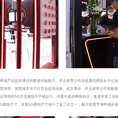
产品提供通信和数据传输能力。开元体育公司无线通信模组全方位涵盖5G、4
慧安防、智慧城市等千行百业提供连接。此次展会，开元体育公司智能展示
有运营商的5G主流频段中平稳运行，内置丰富的网络协议，集成丰富工业
5G模组尺寸，全新5G模组尺寸缩小了近三分之一，极大程度节省终端设