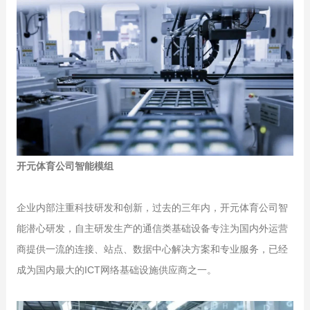
开元体育公司智能模组
企业内部注重科技研发和创新，过去的三年内，开元体育公司智
能潜心研发，自主研发生产的通信类基础设备专注为国内外运营
商提供一流的连接、站点、数据中心解决方案和专业服务，已经
成为国内最大的ICT网络基础设施供应商之一。