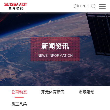
EN
新闻资讯
NEWS INFORMATION
公司动态
开元体育新闻
市场活动
员工风采